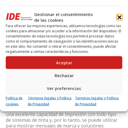
Principales usos de la cinta de
Gestionar el consentimiento
embalaje de PET reciclado
tesa®
de las cookies
Para ofrecer las mejores experiencias, utilizamos tecnologías como las
60412
cookies para almacenar y/o acceder a la información del dispositivo. El
consentimiento de estas tecnologías nos permitirá procesar datos
La cinta de embalaje de PET reciclado tesa® 60412 es
como el comportamiento de navegación o las identificaciones únicas
la solución ideal para embalajes de peso medio y
en este sitio. No consentir o retirar el consentimiento, puede afectar
ligero de hasta 30 kg. Tiene un soporte fuerte y
negativamente a ciertas características y funciones.
resistente a la abrasión y un adhesivo acrílico sensible
Aceptar
a la presión muy consistente. Esta combinación de
materiales garantiza una excelente adherencia sobre
cartón reciclado y un desbobinado silencioso.
Rechazar
tesa® 60412: la cinta de embalaje de PET reciclado es
Ver preferencias
adecuada para dispensadores manuales y
automáticos. Tiene una alta resistencia a la tracción y
Política de
Términos legales y Política
Términos legales y Política
un rendimiento al mismo nivel que las cintas de PVC o
cookies
de Privacidad
de Privacidad
de polipropileno biorientado (BOPP). Además, ofrece
una excelente capacidad de impresión con todo tipo
de sistemas de tinta y, por lo tanto, se puede utilizar
para mostrar mensajes de marca y soluciones