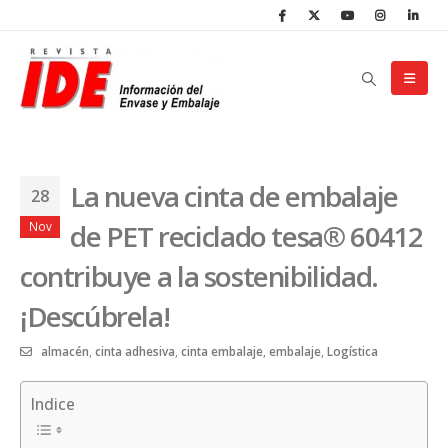
La nueva cinta de embalaje
28
de PET reciclado tesa® 60412
Nov
contribuye a la sostenibilidad.
¡Descúbrela!
almacén
,
cinta adhesiva
,
cinta embalaje
,
embalaje
,
Logística
Indice