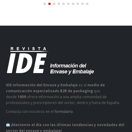
IDE Información del Envase y Embalaje
es el
medio de
comunicación especializado B2B de packaging
que
desde
1959
ofrece información a una amplia comunidad de
profesionales y prescriptores del sector, dentro y fuera de España.
Contacta con nosotros en el
formulario
.
¡Mantente al día con las últimas tendencias y novedades del
sector del envase y embalaje!